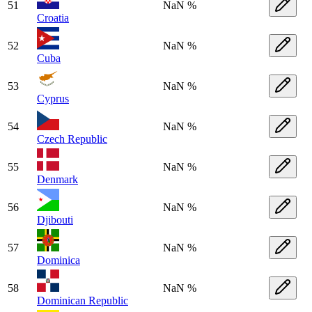
51
NaN %
Croatia
52
NaN %
Cuba
53
NaN %
Cyprus
54
NaN %
Czech Republic
55
NaN %
Denmark
56
NaN %
Djibouti
57
NaN %
Dominica
58
NaN %
Dominican Republic