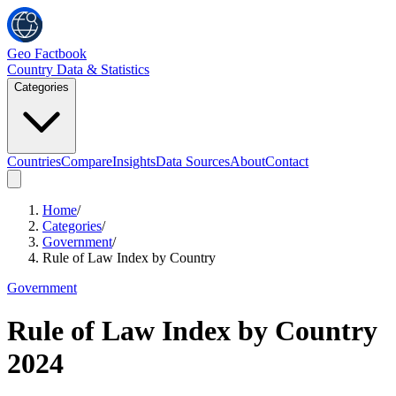
Geo Factbook
Country Data & Statistics
Categories
Countries
Compare
Insights
Data Sources
About
Contact
Home
/
Categories
/
Government
/
Rule of Law Index by Country
Government
Rule of Law Index by Country
2024