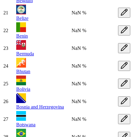
Belgium
21
NaN %
Belize
22
NaN %
Benin
23
NaN %
Bermuda
24
NaN %
Bhutan
25
NaN %
Bolivia
26
NaN %
Bosnia and Herzegovina
27
NaN %
Botswana
28
NaN %