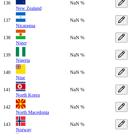
136
NaN %
New Zealand
137
NaN %
Nicaragua
138
NaN %
Niger
139
NaN %
Nigeria
140
NaN %
Niue
141
NaN %
North Korea
142
NaN %
North Macedonia
143
NaN %
Norway