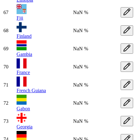
67
NaN %
Fiji
68
NaN %
Finland
69
NaN %
Gambia
70
NaN %
France
71
NaN %
French Guiana
72
NaN %
Gabon
73
NaN %
Georgia
74
NaN %