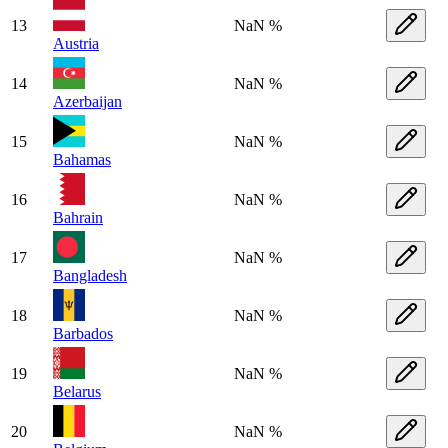
13
NaN %
Austria
14
NaN %
Azerbaijan
15
NaN %
Bahamas
16
NaN %
Bahrain
17
NaN %
Bangladesh
18
NaN %
Barbados
19
NaN %
Belarus
20
NaN %