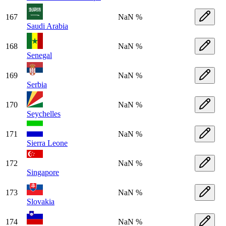
167
NaN %
Saudi Arabia
168
NaN %
Senegal
169
NaN %
Serbia
170
NaN %
Seychelles
171
NaN %
Sierra Leone
172
NaN %
Singapore
173
NaN %
Slovakia
174
NaN %