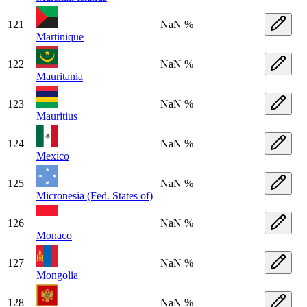
121
NaN %
Martinique
122
NaN %
Mauritania
123
NaN %
Mauritius
124
NaN %
Mexico
125
NaN %
Micronesia (Fed. States of)
126
NaN %
Monaco
127
NaN %
Mongolia
128
NaN %