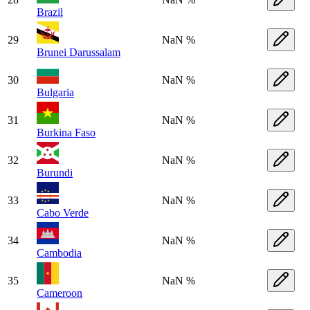
Brazil
29
NaN %
Brunei Darussalam
30
NaN %
Bulgaria
31
NaN %
Burkina Faso
32
NaN %
Burundi
33
NaN %
Cabo Verde
34
NaN %
Cambodia
35
NaN %
Cameroon