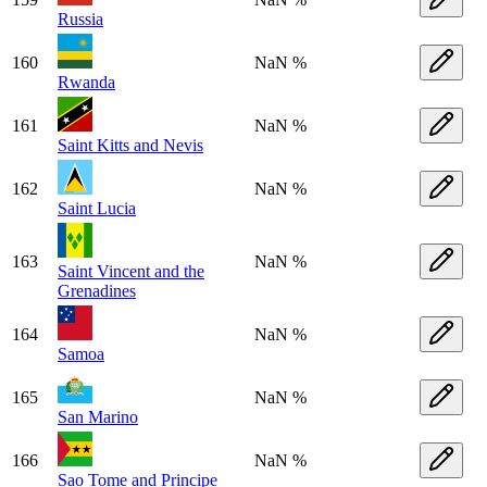
Russia
160
NaN %
Rwanda
161
NaN %
Saint Kitts and Nevis
162
NaN %
Saint Lucia
163
NaN %
Saint Vincent and the
Grenadines
164
NaN %
Samoa
165
NaN %
San Marino
166
NaN %
Sao Tome and Principe