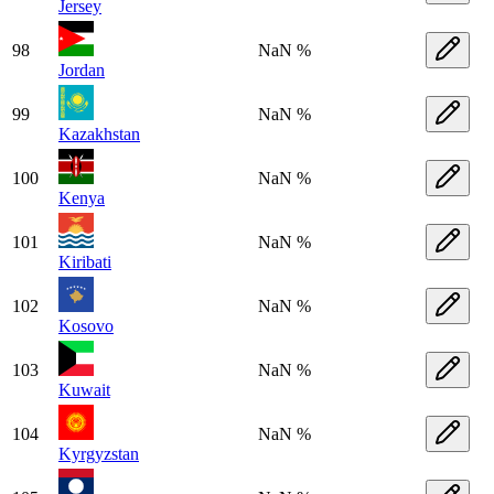
Jersey
98
NaN %
Jordan
99
NaN %
Kazakhstan
100
NaN %
Kenya
101
NaN %
Kiribati
102
NaN %
Kosovo
103
NaN %
Kuwait
104
NaN %
Kyrgyzstan