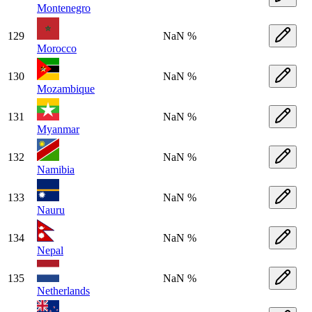
Montenegro
129
NaN %
Morocco
130
NaN %
Mozambique
131
NaN %
Myanmar
132
NaN %
Namibia
133
NaN %
Nauru
134
NaN %
Nepal
135
NaN %
Netherlands