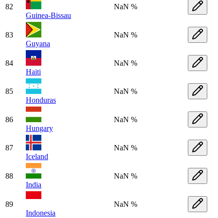
82
NaN %
Guinea-Bissau
83
NaN %
Guyana
84
NaN %
Haiti
85
NaN %
Honduras
86
NaN %
Hungary
87
NaN %
Iceland
88
NaN %
India
89
NaN %
Indonesia