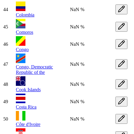
44
NaN %
Colombia
45
NaN %
Comoros
46
NaN %
Congo
47
NaN %
Congo, Democratic
Republic of the
48
NaN %
Cook Islands
49
NaN %
Costa Rica
50
NaN %
Côte d'Ivoire