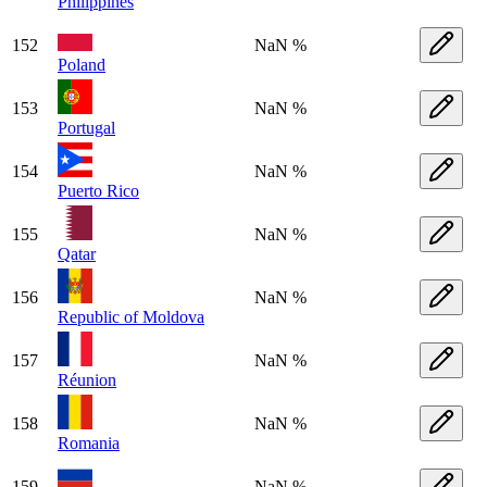
Philippines
152
NaN %
Poland
153
NaN %
Portugal
154
NaN %
Puerto Rico
155
NaN %
Qatar
156
NaN %
Republic of Moldova
157
NaN %
Réunion
158
NaN %
Romania
159
NaN %