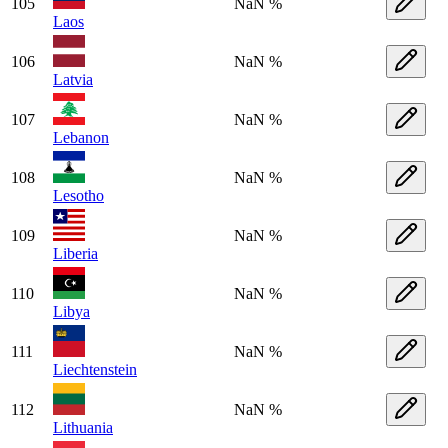
105
NaN %
Laos
106
NaN %
Latvia
107
NaN %
Lebanon
108
NaN %
Lesotho
109
NaN %
Liberia
110
NaN %
Libya
111
NaN %
Liechtenstein
112
NaN %
Lithuania