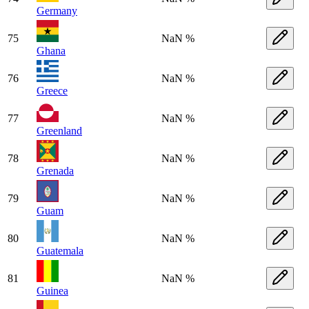
Germany
75
NaN %
Ghana
76
NaN %
Greece
77
NaN %
Greenland
78
NaN %
Grenada
79
NaN %
Guam
80
NaN %
Guatemala
81
NaN %
Guinea