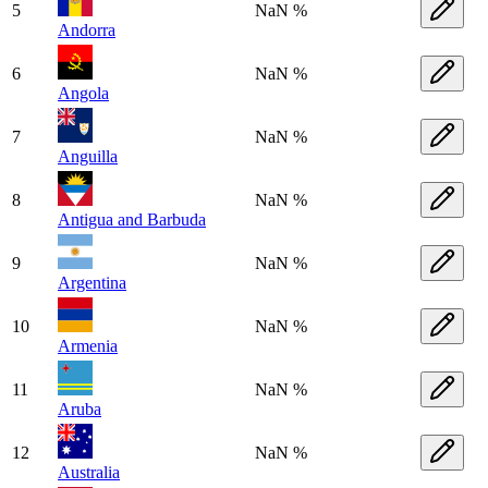
5
NaN %
Andorra
6
NaN %
Angola
7
NaN %
Anguilla
8
NaN %
Antigua and Barbuda
9
NaN %
Argentina
10
NaN %
Armenia
11
NaN %
Aruba
12
NaN %
Australia