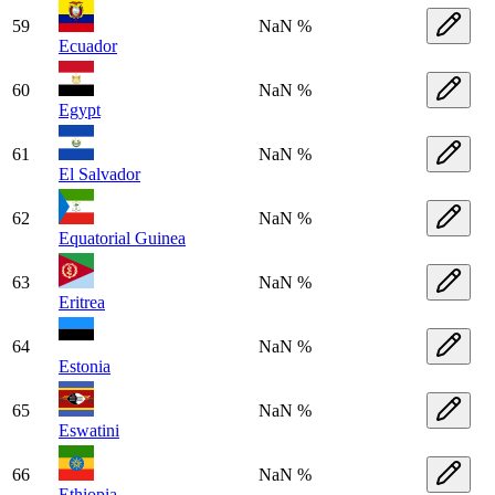
59
NaN %
Ecuador
60
NaN %
Egypt
61
NaN %
El Salvador
62
NaN %
Equatorial Guinea
63
NaN %
Eritrea
64
NaN %
Estonia
65
NaN %
Eswatini
66
NaN %
Ethiopia