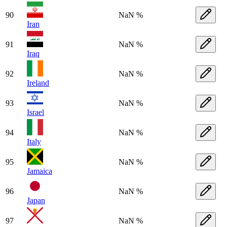
90
NaN %
Iran
91
NaN %
Iraq
92
NaN %
Ireland
93
NaN %
Israel
94
NaN %
Italy
95
NaN %
Jamaica
96
NaN %
Japan
97
NaN %