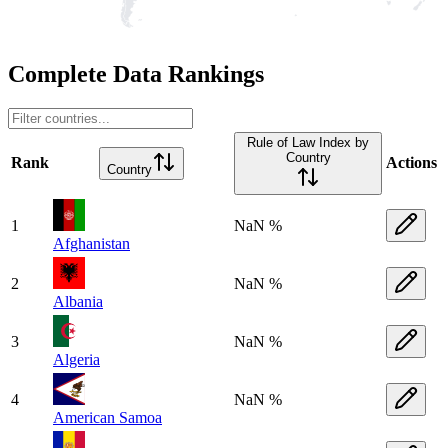
Complete Data Rankings
Rule of Law Index by
Country
Rank
Actions
Country
1
NaN %
Afghanistan
2
NaN %
Albania
3
NaN %
Algeria
4
NaN %
American Samoa