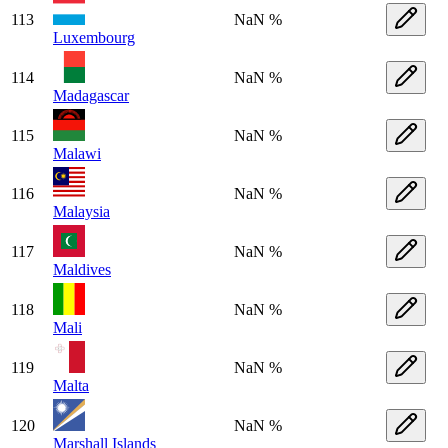
113
NaN %
Luxembourg
114
NaN %
Madagascar
115
NaN %
Malawi
116
NaN %
Malaysia
117
NaN %
Maldives
118
NaN %
Mali
119
NaN %
Malta
120
NaN %
Marshall Islands