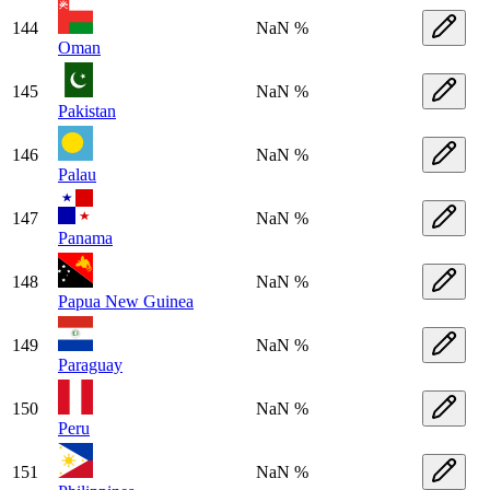
144
NaN %
Oman
145
NaN %
Pakistan
146
NaN %
Palau
147
NaN %
Panama
148
NaN %
Papua New Guinea
149
NaN %
Paraguay
150
NaN %
Peru
151
NaN %